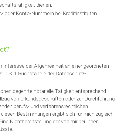
schäftsfähigkeit dienen;
s- oder Konto-Nummern bei Kreditinstituten.
et?
m Interesse der Allgemeinheit an einer geordneten
bs. 1 S. 1 Buchstabe e der Datenschutz-
sonen begehrte notarielle Tätigkeit entsprechend
llzug von Urkundsgeschäften oder zur Durchführung
enden berufs- und verfahrensrechtlichen
iesen Bestimmungen ergibt sich für mich zugleich
Eine Nichtbereitstellung der von mir bei Ihnen
üsste.