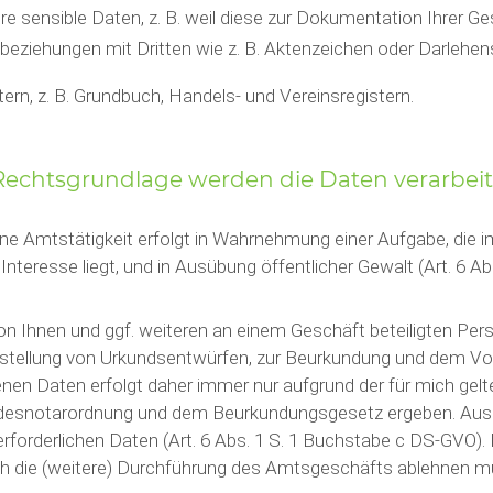
e sensible Daten, z. B. weil diese zur Dokumentation Ihrer Ge
eziehungen mit Dritten wie z. B. Aktenzeichen oder Darlehen
ern, z. B. Grundbuch, Handels- und Vereinsregistern.
Rechtsgrundlage werden die Daten verarbeit
ine Amtstätigkeit erfolgt in Wahrnehmung einer Aufgabe, die i
nteresse liegt, und in Ausübung öffentlicher Gewalt (Art. 6 A
von Ihnen und ggf. weiteren an einem Geschäft beteiligten Per
rstellung von Urkundsentwürfen, zur Beurkundung und dem Vo
en Daten erfolgt daher immer nur aufgrund der für mich gelt
desnotarordnung und dem Beurkundungsgesetz ergeben. Aus d
erforderlichen Daten (Art. 6 Abs. 1 S. 1 Buchstabe c DS-GVO). 
ch die (weitere) Durchführung des Amtsgeschäfts ablehnen m