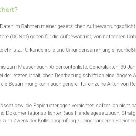
chert?
n Daten im Rahmen meiner gesetzlichen Aufbewahrungspflicht
are (DONot) gelten für die Aufbewahrung von notariellen Unt
zeichnis zur Urkundenrolle und Urkundensammlung einschließl
 zum Massenbuch, Anderkontenliste, Generalakten: 30 Jahr
 der letzten inhaltlichen Bearbeitung schriftlich eine länger
 die Bestimmung kann auch generell für einzelne Arten von R
öscht bzw. die Papierunterlagen vernichtet, sofern ich nicht 
und Dokumentationspflichten (aus Handelsgesetzbuch, Straf
zum Zweck der Kollisionsprüfung zu einer längeren Speicherun